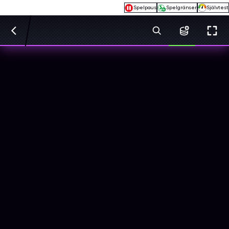
Spelpaus
Spelgränser
Självtest