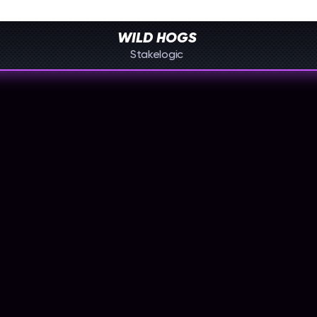
WILD HOGS
Stakelogic