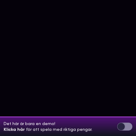
Det här är bara en demo!
Klicka här
för att spela med riktiga pengar.