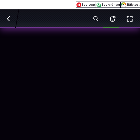
Spelpaus
Spelgränser
Självtest