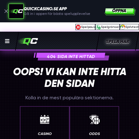
QUICKCASINO.SE APP
ÖPPNA
Gå in i appen för bästa spelupplevelse
Spelpaus
Spelgränser
Självtest
SPELA HÄR
404 SIDA INTE HITTAD
OOPS! VI KAN INTE HITTA
DEN SIDAN
Kolla in de mest populära sektionerna.
CASINO
ODDS