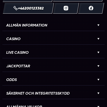
+46200123382
ALLMÄN INFORMATION
CASINO
LIVE CASINO
JACKPOTTAR
ODDS
SÄKERHET OCH INTEGRITETSSKYDD
ALLMÄNNA VILLKOR