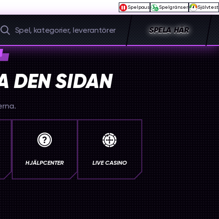
Spelpaus
Spelgränser
Självtest
Spel, kategorier, leverantörer
SPELA HÄR
TA DEN SIDAN
erna.
HJÄLPCENTER
LIVE CASINO