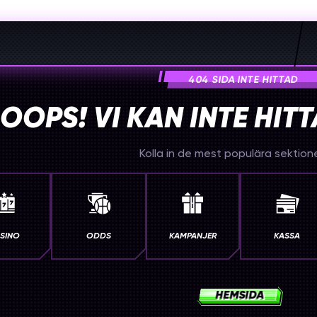
404 SIDA INTE HITTAD
OOPS! VI KAN INTE HIT
Kolla in de mest populära sektion
SINO
ODDS
KAMPANJER
KASSA
HEMSIDA