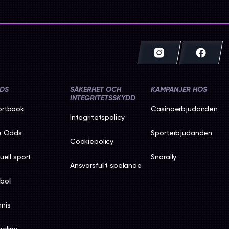
DS
SÄKERHET OCH
KAMPANJER HOS
INTEGRITETSSKYDD
ortbook
Casinoerbjudanden
Integritetspolicy
e Odds
Sporterbjudanden
Cookiepolicy
tuell sport
Snörally
Ansvarsfullt spelande
boll
nis