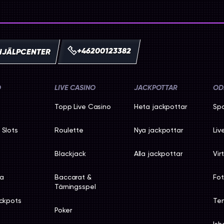
+46200123382
HJÄLPCENTER
O
LIVE CASINO
JACKPOTTAR
OD
Topp Live Casino
Heta jackpottar
Sp
 Slots
Roulette
Nya jackpottar
Liv
Blackjack
Alla jackpottar
Vir
ra
Baccarat &
Fot
Tärningsspel
ackpots
Ten
Poker