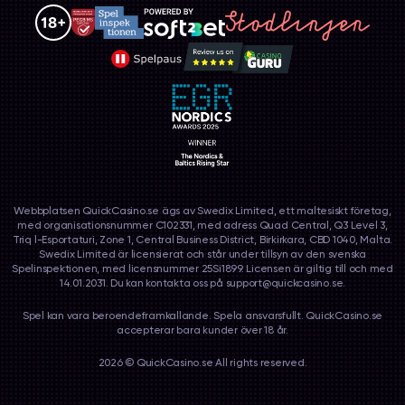
Webbplatsen QuickCasino.se ägs av Swedix Limited, ett maltesiskt företag,
med organisationsnummer C102331, med adress Quad Central, Q3 Level 3,
Triq l-Esportaturi, Zone 1, Central Business District, Birkirkara, CBD 1040, Malta.
Swedix Limited är licensierat och står under tillsyn av den svenska
Spelinspektionen, med licensnummer 25Si1899. Licensen är giltig till och med
14.01.2031. Du kan kontakta oss på support@quickcasino.se.
Spel kan vara beroendeframkallande. Spela ansvarsfullt. QuickCasino.se
accepterar bara kunder över 18 år.
2026 © QuickCasino.se All rights reserved.