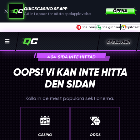
QUICKCASINO.SE APP
ÖPPNA
Gå in i appen för bästa spelupplevelse
Spelpaus
Spelgränser
Självtest
SPELA HÄR
404 SIDA INTE HITTAD
OOPS! VI KAN INTE HITTA
DEN SIDAN
Kolla in de mest populära sektionerna.
CASINO
ODDS