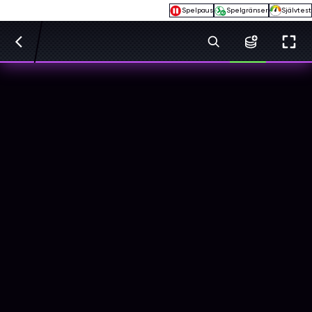
Spelpaus
Spelgränser
Självtest