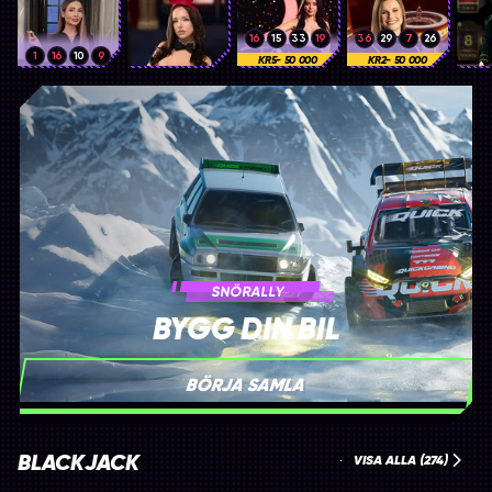
6
32
34
22
SPELA
SPELA
SPELA
SPELA
Roulette 16 - Swedish
Playboy Roulette
Immersive Roulette
XXXTreme Lightning Roulette
16
15
33
19
36
29
7
26
1
16
10
9
KR
5
- 50 000
KR
2
- 50 000
15
22
9
21
11
13
14
3
17
29
34
0
12
31
4
11
29
28
25
32
30
27
31
8
6
32
34
22
SNÖRALLY
BYGG DIN BIL
BÖRJA SAMLA
BLACKJACK
VISA ALLA
(274)