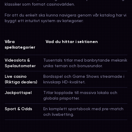
klassiker som format casinovärlden.
För att du enkelt ska kunna navigera genom vår katalog har vi
byggt ett intuitivt system av kategorier:
Våra
Vad du hittar i sektionen
spelkategorier
Videoslots &
Tusentals titlar med banbrytande mekanik,
Spelautomater
unika teman och bonusrundor.
Live casino
Bordsspel och Game Shows streamade i
(Riktiga dealers)
knivskarp HD-kvalitet.
Jackpottspel
Titlar kopplade till massiva lokala och
globala prispotter.
Sport & Odds
En komplett sportsbook med pre-match
och livebetting.