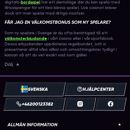
digitala
bordsspel
har ett demoläge där du kan spela med
låtsaspengar för att lära känna spelet. Live casinot kräver
dock att man spelar med riktiga insatser.
FÅR JAG EN VÄLKOMSTBONUS SOM NY SPELARE?
Som ny spelare i Sverige är du ofta berättigad till ett
välkomsterbjudande
i vårt casino eller i vår sportsbook.
Dessa erbjudanden uppdateras regelbundet, och vi
presenterar alltid våra villkor och omsättningskrav tydligt i
kassan så att du vet exakt vad som gäller.
Dölj
SVENSKA
HJÄLPCENTER
+46200123382
ALLMÄN INFORMATION