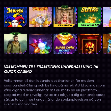
NY
SPELA
SPELA
SPELA
SPELA
Joker's Jewels
Gates of Olympus Super Scatter
MONOPOLY Roll ‘em
777 Strike
Sugar 
444 279,41 KR
KR
2
- 50 000
NY
NY
SPELA
SPELA
SPELA
SPELA
Temple Tumble
Starburst
Super Cash Boost: Hold & Win
Mental 2
Mega 
VÄLKOMMEN TILL FRAMTIDENS UNDERHÅLLNING PÅ
QUICK CASINO
Välkommen till den ledande destinationen för modern
casinounderhållning och betting på nätet. Att kliva in genom
våra digitala dörrar innebär att du möts av en plattform
skapad med ett tydligt syfte: att erbjuda dig den snabbaste,
säkraste och mest underhållande spelupplevelsen på den
svenska marknaden.