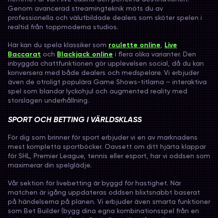
Genom avancerad streamingteknik möts du av
professionella och välutbildade dealers som sköter spelen i
realtid från toppmoderna studios.
Här kan du spela klassiker som
roulette online
,
Live
Baccarat
och
Blackjack online
i flera olika varianter. Den
inbyggda chattfunktionen gör upplevelsen social, då du kan
konversera med både dealers och medspelare. Vi erbjuder
även de otroligt populära Game Shows-titlarna – interaktiva
spel som blandar lyckohjul och augmented reality med
storslagen underhållning.
SPORT OCH BETTING I VÄRLDSKLASS
För dig som brinner för sport erbjuder vi en av marknadens
mest kompletta sportböcker. Oavsett om ditt hjärta klappar
för SHL, Premier League, tennis eller esport, har vi oddsen som
maximerar din spelglädje.
Vår sektion för livebetting är byggd för hastighet. När
matchen är igång uppdateras oddsen blixtsnabbt baserat
på händelserna på planen. Vi erbjuder även smarta funktioner
som Bet Builder (bygg dina egna kombinationsspel från en