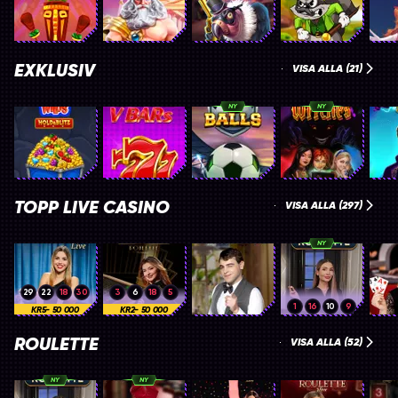
12 Masks of Fire Drum Frenzy
Gates of Olympus
Pirots 3
Le Prechaun
EXKLUSIV
VISA ALLA
(21)
NY
NY
SPELA
SPELA
SPELA
SPELA
Prospector Wilds Hold & Blitz
7's Vs Bar's
9 Balls
What's Up? Witches
Super 
TOPP LIVE CASINO
VISA ALLA
(297)
NY
SPELA
SPELA
SPELA
SPELA
Svensk Roulette
Lightning Roulette
Speed Roulette
Roulette 16 - Swedish
Blackj
29
22
18
30
3
6
18
5
1
16
10
9
KR
5
- 50 000
KR
2
- 50 000
1
34
10
19
30
20
16
15
17
29
34
0
ROULETTE
15
30
32
19
VISA ALLA
(52)
29
28
25
32
30
27
31
8
NY
NY