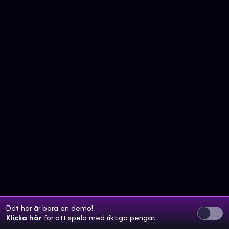
Det här är bara en demo!
Klicka här
för att spela med riktiga pengar.