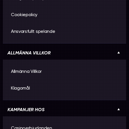
Cookiepolicy
Ansvarsfullt spelande
ALLMÄNNA VILLKOR
Allmänna Villkor
Klagomål
KAMPANJER HOS
Casinoerbjudanden