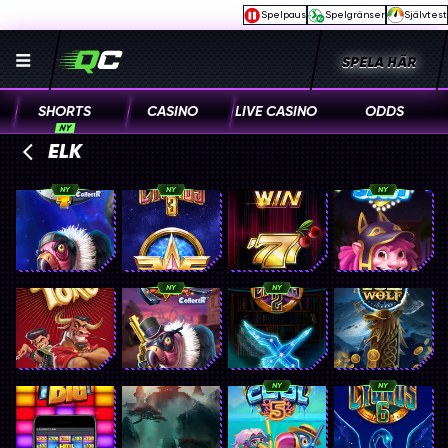
Spelpaus
Spelgränser
Självtest
SPELA HÄR
SHORTS
CASINO
LIVE CASINO
ODDS
NY
ELK
NY
NY
NY
SPELA
SPELA
SPELA
SPELA
Pirots 4
Cygnus 3
Win Win
Book of Sam
NY
NY
SPELA
SPELA
SPELA
SPELA
Wild Toro
Pirots 3
Cygnus 2
Ice Wolf
NY
NY
SPELA
SPELA
SPELA
SPELA
Hit it big
Katmandu Gold
Tropicool 5
Cygnus 6