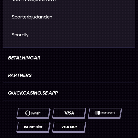
Sporterbjudanden
Snörally
BETALNINGAR
PARTNERS
QUICKCASINO.SE APP
VISA MER