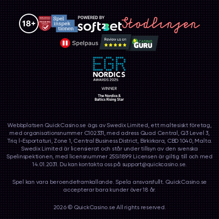
Webbplatsen QuickCasino.se ägs av Swedix Limited, ett maltesiskt företag,
med organisationsnummer C102331, med adress Quad Central, Q3 Level 3,
Triq l-Esportaturi, Zone 1, Central Business District, Birkirkara, CBD 1040, Malta.
Swedix Limited är licensierat och står under tillsyn av den svenska
Spelinspektionen, med licensnummer 25Si1899. Licensen är giltig till och med
14.01.2031. Du kan kontakta oss på support@quickcasino.se.
Spel kan vara beroendeframkallande. Spela ansvarsfullt. QuickCasino.se
accepterar bara kunder över 18 år.
2026 © QuickCasino.se All rights reserved.