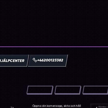
+46200123382
HJÄLPCENTER
Öppna din kameraapp, sikta och håll
Hämta i