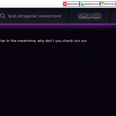
Spelpaus
Spelgränser
Självtest
Spel, kategorier, leverantörer
SPELA HÄR
er. In the meantime, why don’t you check out our