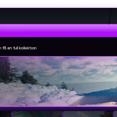
få en full kollektion