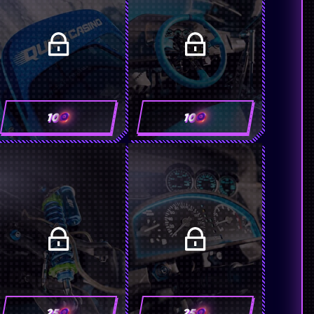
10
10
10
10
25
25
25
25