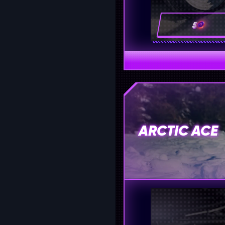
5
5
ARCTIC ACE