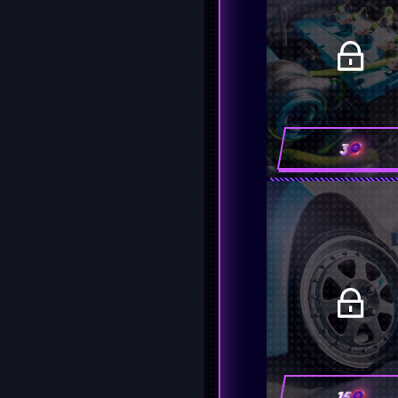
3
3
15
15