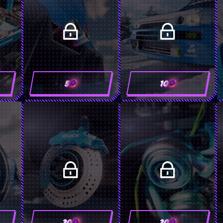
5
5
10
10
20
20
20
20