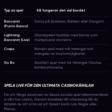
Typ av spel
Så fungerar det vid bordet
Baccarat
Satsa på Spelaren, Banken eller Oavgjort.
S
(Punto Banco)
R
Lightning
Grundspelet kryddas med blixtar som
V
Baccarat (Live)
multiplicerar vinsterna.
p
Craps
Ikoniskt spel med två tärningar och
Ä
mängder av insatsmöjligheter.
d
Sic Bo
Asiatiskt spel med tre tärningar. Förutse
V
kombinationerna.
v
SPELA LIVE FÖR DEN ULTIMATA CASINOKÄNSLAN
För att fånga essensen av dessa sociala spel rekommenderar
vi vårt live casino. Genom knivskarp HD-streaming får du
känslan av att sitta vid ett fysiskt bord i Las Vegas eller
Macau.