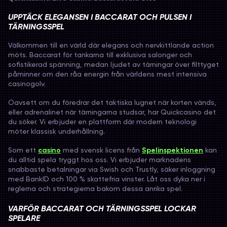
P
P
B
B
B
B
T
P
P
B
T
B
B
B
P
UPPTÄCK ELEGANSEN I BACCARAT OCH PULSEN I
B
P
B
P
TÄRNINGSSPEL
B
B
P
P
B
B
B
P
P
T
B
B
P
B
B
Välkommen till en värld där elegans och nervkittlande action
möts. Baccarat för tankarna till exklusiva salonger och
sofistikerad spänning, medan ljudet av tärningar över filttyget
påminner om den råa energin från världens mest intensiva
casinogolv.
Oavsett om du föredrar det taktiska lugnet när korten vänds,
eller adrenalinet när tärningarna studsar, har Quickcasino det
du söker. Vi erbjuder en plattform där modern teknologi
möter klassisk underhållning.
Som ett
casino
med svensk licens från
Spelinspektionen
kan
du alltid spela tryggt hos oss. Vi erbjuder marknadens
snabbaste betalningar via Swish och Trustly, säker inloggning
med BankID och 100 % skattefria vinster. Låt oss dyka ner i
reglerna och strategierna bakom dessa anrika spel.
VARFÖR BACCARAT OCH TÄRNINGSSPEL LOCKAR
SPELARE