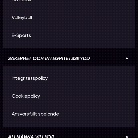
Volleyball
E-Sports
SÄKERHET OCH INTEGRITETSSKYDD
Integritetspolicy
Cookiepolicy
Ansvarsfullt spelande
ALLMÄNNA VILLKOR