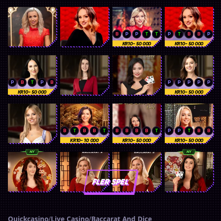
B
P
P
P
P
P
B
B
P
P
B
B
B
P
P
SPELA
SPELA
SPELA
SPELA
P
B
B
B
B
P
P
B
B
B
Baccarat
Baccarat A
Baccarat Squeeze
Baccarat A
B
P
P
T
T
P
T
B
B
P
P
T
P
B
B
B
T
B
B
KR
10
- 50 000
KR
10
- 50 000
P
B
P
P
P
B
B
P
P
P
P
P
B
P
B
B
P
T
P
B
P
P
P
SPELA
SPELA
SPELA
SPELA
B
B
B
B
T
B
P
P
B
B
Speed Baccarat L
Speed Baccarat K
No Commission Speed Baccarat B
Speed Baccarat N
P
B
T
P
B
P
P
P
P
P
B
B
T
B
P
P
B
P
B
P
KR
10
- 50 000
KR
10
- 50 000
T
B
B
P
P
P
P
P
P
B
P
B
P
B
P
P
P
P
P
P
P
P
B
B
P
P
B
B
B
P
B
P
B
B
P
P
T
P
T
B
SPELA
SPELA
SPELA
SPELA
B
T
B
P
B
P
B
B
B
P
T
P
P
B
B
P
T
P
P
P
Speed Baccarat M
Golden Wealth Baccarat
No Commission Baccarat
Speed Baccarat
B
T
B
B
T
B
B
B
B
T
P
P
T
B
B
B
P
P
B
P
P
B
P
B
B
P
P
B
P
P
B
T
P
KR
10
- 10 000
KR
10
- 50 000
KR
10
- 50 000
B
T
B
P
P
P
P
B
B
P
T
P
B
T
B
P
B
B
T
B
T
P
T
P
P
NY
NY
B
T
T
T
P
B
B
P
P
P
P
B
B
B
B
P
SPELA
SPELA
SPELA
SPELA
P
B
P
P
P
B
B
T
P
B
B
B
P
P
P
Baccarat 9
Lotus Speed Baccarat 3
Lotus Speed Baccarat 2
Baccarat 10
FLER SPEL
P
P
B
B
P
B
B
T
B
B
B
B
B
B
P
T
P
B
T
P
P
P
B
T
B
T
B
P
T
B
B
B
B
B
P
B
P
B
B
B
B
P
B
B
B
Quickcasino
/
Live Casino
/
Baccarat And Dice
B
B
P
P
P
B
B
B
P
P