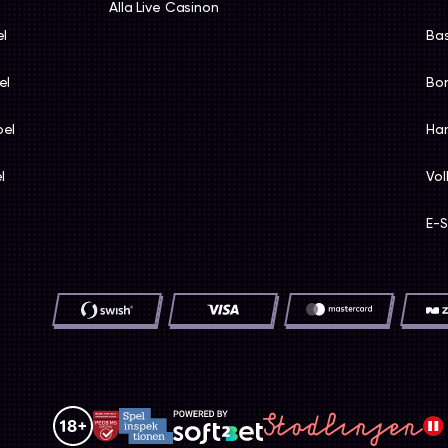
Alla Live Casinon
el
Ba
el
Bor
pel
Han
l
Vol
E-S