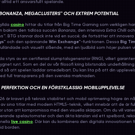
r alltid ett ansvarsfullt spelande.
 BONANZA, MEGACLUSTERS™ OCH EXTREM POTENTIAL
fyllda
casino
hittar du titlar från Big Time Gaming som verkligen har 
en bakom den tidlösa succén
Bonanza
, den intensiva
Extra Chilli
och 
ys™
. BTG stannar dock inte vid en succé; de fortsätter att innov
ys™
och den spännande
Win Exchange™
-funktionen. Dessa
Big Ti
fulländade och visuellt slående, med en ljudbild som höjer pulsen vid
da styrs av en certifierad slumptalsgenerator (RNG), vilket garanter
dygnet runt. Som en del av vår filosofi kring blixtsnabb underhållning 
d så att spelen laddar omedelbart. Du kan lita på att din uppleve
ed full transparens på den svenska marknaden.
K PERFEKTION OCH EN FÖRSTKLASSIG MOBILUPPLEVELSE
26 är kravet på teknisk stabilitet och mobil optimering högre än 
 av sina titlar med modern HTML5-teknik, vilket innebär att de är 
or utan att kompromissa med den visuella skärpan. Om du vill varie
erande spelautomater och den äkta känslan vid ett spelbord, reko
onella
live casino
. Där kan du kombinera den digitala innovationen
id borden.