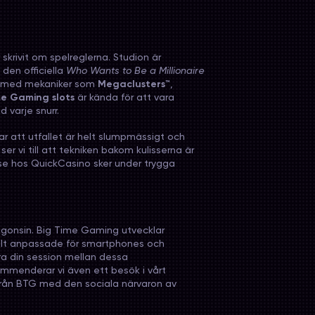
skrivit om spelreglerna. Studion är
den officiella
Who Wants to Be a Millionaire
era med mekaniker som
Megaclusters™
,
me Gaming slots
är kända för att vara
 varje snurr.
ar att utfallet är helt slumpmässigt och
ser vi till att tekniken bakom kulisserna är
lse hos QuickCasino sker under trygga
någonsin. Big Time Gaming utvecklar
fullt anpassade för smartphones och
ra din session mellan dessa
mmenderar vi även ett besök i vårt
 från BTG med den sociala närvaron av