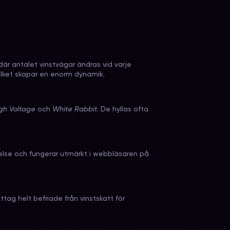
r antalet vinstvägar ändras vid varje
vilket skapar en enorm dynamik.
gh Voltage
och
White Rabbit
. De hyllas ofta
evelse och fungerar utmärkt i webbläsaren på
tag helt befriade från vinstskatt för