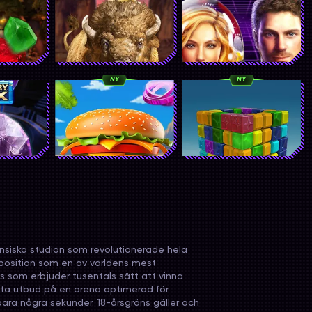
A
SPELA
SPELA
Big Bad Bison
The Final Countdown
NY
NY
A
SPELA
SPELA
Box
Burgers
Crystal Towers
ensiska studion som revolutionerade hela
position som en av världens mest
ots som erbjuder tusentals sätt att vinna
önta utbud på en arena optimerad för
bara några sekunder. 18-årsgräns gäller och