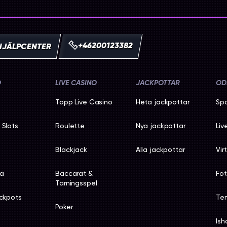
+46200123382
HJÄLPCENTER
O
LIVE CASINO
JACKPOTTAR
OD
Topp Live Casino
Heta jackpottar
Sp
 Slots
Roulette
Nya jackpottar
Liv
Blackjack
Alla jackpottar
Vir
ra
Baccarat &
Fot
Tärningsspel
ackpots
Ten
Poker
Ish