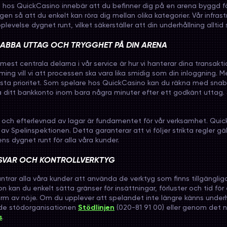
 hos QuickCasino innebär att du befinner dig på en arena byggd för 
gen så att du enkelt kan röra dig mellan olika kategorier. Vår infras
pplevelse dygnet runt, vilket säkerställer att din underhållning alltid
NABBA UTTAG OCH TRYGGHET PÅ DIN ARENA
mest centrala delarna i vår service är hur vi hanterar dina transaktio
ng vill vi att processen ska vara lika smidig som din inloggning. 
ta prioritet. Som spelare hos QuickCasino kan du räkna med snabb
å ditt bankkonto inom bara några minuter efter ett godkänt uttag. S
 och efterlevnad av lagar är fundamentet för vår verksamhet. Quic
av Spelinspektionen. Detta garanterar att vi följer strikta regler 
ns dygnet runt för alla våra kunder.
SVAR OCH KONTROLLVERKTYG
trar alla våra kunder att använda de verktyg som finns tillgänglig
on kan du enkelt sätta gränser för insättningar, förluster och tid för 
orm av nöje. Om du upplever att spelandet inte längre känns underh
de stödorganisationen
Stödlinjen
(020-81 91 00) eller genom det n
s
.