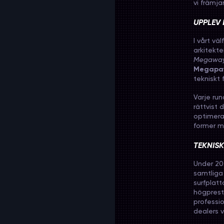
vi främja
UPPLEV
I vårt väl
arkitekt
Megawa
Megapa
tekniskt 
Varje run
rättvist 
optimera
former m
TEKNIS
Under 20
samtliga
surfplatt
högprest
professi
dealers v