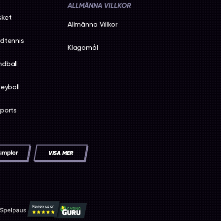
ALLMÄNNA VILLKOR
sket
Allmänna Villkor
dtennis
Klagomål
dball
leyball
ports
VISA MER