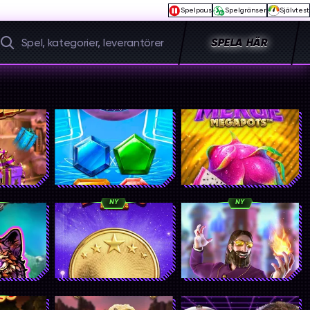
Spelpaus
Spelgränser
Självtest
Spel, kategorier, leverantörer
SPELA HÄR
A
SPELA
SPELA
Millionaire Rush
Fruit Merge Megapots
NY
NY
A
SPELA
SPELA
Big Bucks Deluxe
Rasputin Megaways