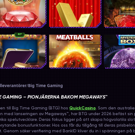
SPELA
SPELA
SPEL
al Mint
Gold Megaways
Bonanza Falls
NY
SPELA
SPELA
SPEL
 Megaways
Spicy Meatballs
Millionaire Mystery 
lleverantörer
/
Big Time Gaming
ME GAMING – PIONJÄRERNA BAKOM MEGAWAYS™
n till Big Time Gaming (BTG) hos
QuickCasino
. Som den australi
n med lanseringen av Megaways™, har BTG under 2026 befäst sin 
erika spelutvecklare. Deras fokus ligger på att skapa högvolatila sl
ytande bonusfunktioner. Hos oss får du tillgång till deras prisbel
. Genom säker verifiering med BankID kliver du in i spänningen på 