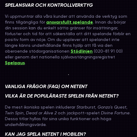
SPELANSVAR OCH KONTROLLVERKTYG
Vi uppmuntrar alla våra kunder att använda de verktyg som
finns tillgängliga för
ansvarsfullt spelande
. Innan du börjar
din session kan du enkelt sätta gränser för insättningar,
förluster och tid för att säkerställa att ditt spelande förblir en
positiv form av nöje. Om du upplever att spelandet inte
längre känns underhållande finns hjälp att få via den
oberoende stödorganisationen
Stödlinjen
(020-81 91 00)
eller genom det nationella självavstängningsregistret
Spelpaus
.
VANLIGA FRÅGOR (FAQ) OM NETENT
VILKA ÄR DE POPULÄRASTE SPELEN FRÅN NETENT?
De mest ikoniska spelen inkluderar
Starburst
,
Gonzo's Quest
,
Twin Spin
,
Dead or Alive 2
och jackpott-spelet
Divine Fortune
.
Dessa titlar hyllas för sina unika funktioner och höga
underhållningsvärde.
KAN JAG SPELA NETENT I MOBILEN?