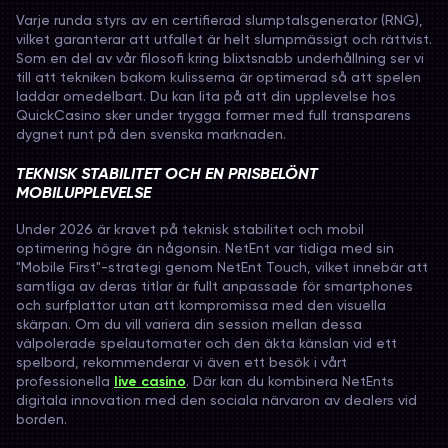
Varje runda styrs av en certifierad slumptalsgenerator (RNG),
vilket garanterar att utfallet är helt slumpmässigt och rättvist.
Som en del av vår filosofi kring blixtsnabb underhållning ser vi
till att tekniken bakom kulisserna är optimerad så att spelen
laddar omedelbart. Du kan lita på att din upplevelse hos
QuickCasino sker under trygga former med full transparens
dygnet runt på den svenska marknaden.
TEKNISK STABILITET OCH EN PRISBELÖNT
MOBILUPPLEVELSE
Under 2026 är kravet på teknisk stabilitet och mobil
optimering högre än någonsin. NetEnt var tidiga med sin
"Mobile First"-strategi genom NetEnt Touch, vilket innebär att
samtliga av deras titlar är fullt anpassade för smartphones
och surfplattor utan att kompromissa med den visuella
skärpan. Om du vill variera din session mellan dessa
välpolerade spelautomater och den äkta känslan vid ett
spelbord, rekommenderar vi även ett besök i vårt
professionella
live casino
. Där kan du kombinera NetEnts
digitala innovation med den sociala närvaron av dealers vid
borden.