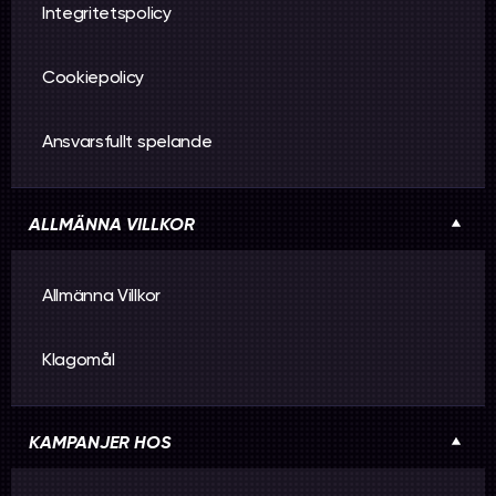
Integritetspolicy
Cookiepolicy
Ansvarsfullt spelande
ALLMÄNNA VILLKOR
Allmänna Villkor
Klagomål
KAMPANJER HOS