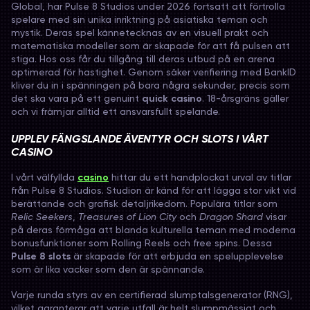
Global, har Pulse 8 Studios under 2026 fortsatt att förtrolla
spelare med sin unika inriktning på asiatiska teman och
mystik. Deras spel kännetecknas av en visuell prakt och
matematiska modeller som är skapade för att få pulsen att
stiga. Hos oss får du tillgång till deras utbud på en arena
optimerad för hastighet. Genom säker verifiering med BankID
kliver du in i spänningen på bara några sekunder, precis som
det ska vara på ett genuint
quick casino
. 18-årsgräns gäller
och vi främjar alltid ett ansvarsfullt spelande.
UPPLEV FÄNGSLANDE ÄVENTYR OCH SLOTS I VÅRT
CASINO
I vårt välfyllda
casino
hittar du ett handplockat urval av titlar
från Pulse 8 Studios. Studion är känd för att lägga stor vikt vid
berättande och grafisk detaljrikedom. Populära titlar som
Relic Seekers
,
Treasures of Lion City
och
Dragon Shard
visar
på deras förmåga att blanda kulturella teman med moderna
bonusfunktioner som Rolling Reels och free spins. Dessa
Pulse 8 slots
är skapade för att erbjuda en spelupplevelse
som är lika vacker som den är spännande.
Varje runda styrs av en certifierad slumptalsgenerator (RNG),
vilket garanterar att varje utfall är helt slumpmässigt och