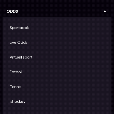
ODDS
Sportbook
Live Odds
Virtuell sport
Fotboll
Tennis
Ishockey