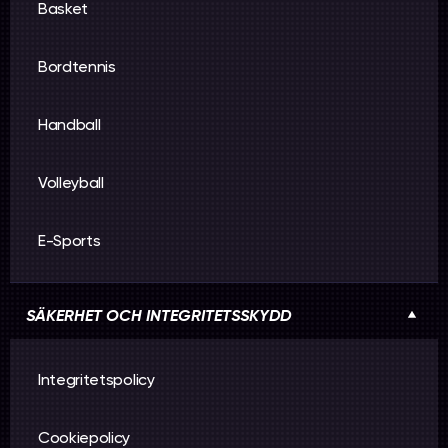
Basket
Bordtennis
Handball
Volleyball
E-Sports
SÄKERHET OCH INTEGRITETSSKYDD
Integritetspolicy
Cookiepolicy