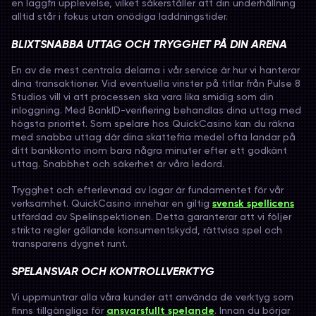
en laggfri upplevelse, vilket säkerställer att din underhållning
alltid står i fokus utan onödiga laddningstider.
BLIXTSNABBA UTTAG OCH TRYGGHET PÅ DIN ARENA
En av de mest centrala delarna i vår service är hur vi hanterar
dina transaktioner. Vid eventuella vinster på titlar från Pulse 8
Studios vill vi att processen ska vara lika smidig som din
inloggning. Med BankID-verifiering behandlas dina uttag med
högsta prioritet. Som spelare hos QuickCasino kan du räkna
med snabba uttag där dina skattefria medel ofta landar på
ditt bankkonto inom bara några minuter efter ett godkänt
uttag. Snabbhet och säkerhet är våra ledord.
Trygghet och efterlevnad av lagar är fundamentet för vår
verksamhet. QuickCasino innehar en giltig
svensk spellicens
utfärdad av Spelinspektionen. Detta garanterar att vi följer
strikta regler gällande konsumentskydd, rättvisa spel och
transparens dygnet runt.
SPELANSVAR OCH KONTROLLVERKTYG
Vi uppmuntrar alla våra kunder att använda de verktyg som
finns tillgängliga för
ansvarsfullt spelande
. Innan du börjar