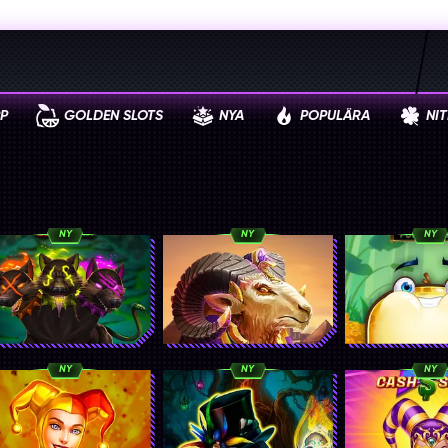
P
GOLDEN SLOTS
NYA
POPULÄRA
NI
NY
NY
NY
SPELA
SPELA
SPEL
berus Gold
Links of Ra II
333 Fat Frogs POWE
NY
NY
NY
SPELA
SPELA
SPEL
Diamond Mystery - 81 Boosting Jokers
Cash Connection - Golden Voodoo Magic
Premier Joker Cash 