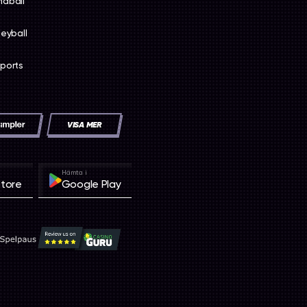
dball
leyball
ports
VISA MER
Hämta i
tore
Google Play