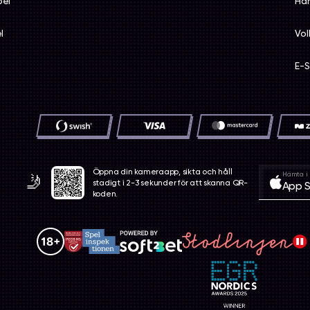
pel
Han
l
Vol
E-S
Öppna din kameraapp, sikta och håll
Hämta i
🤳
stadigt i 2-3 sekunder för att skanna QR-
App S
koden.